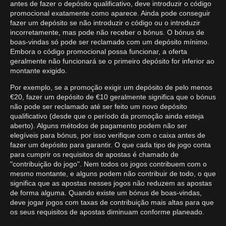
antes de fazer o depósito qualificativo, deve introduzir o código
promocional exatamente como aparece. Ainda pode conseguir
fazer um depósito se não introduzir o código ou o introduzir
incorretamente, mas pode não receber o bónus. O bónus de
boas-vindas só pode ser reclamado com um depósito mínimo.
Embora o código promocional possa funcionar, a oferta
geralmente não funcionará se o primeiro depósito for inferior ao
montante exigido.
Por exemplo, se a promoção exigir um depósito de pelo menos
€20, fazer um depósito de €10 geralmente significa que o bónus
não pode ser reclamado até ser feito um novo depósito
qualificativo (desde que o período da promoção ainda esteja
aberto). Alguns métodos de pagamento podem não ser
elegíveis para bónus, por isso verifique com o caixa antes de
fazer um depósito para garantir. O que cada tipo de jogo conta
para cumprir os requisitos de apostas é chamado de
"contribuição do jogo". Nem todos os jogos contribuem com o
mesmo montante, e alguns podem não contribuir de todo, o que
significa que as apostas nesses jogos não reduzem as apostas
de forma alguma. Quando existe um bónus de boas-vindas,
deve jogar jogos com taxas de contribuição mais altas para que
os seus requisitos de apostas diminuam conforme planeado.