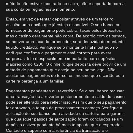
método não estiver mostrado no caixa, não é suportado para a
sua conta ou região neste momento.
Então, em vez de tentar depositar através de um terceiro,
escolha uma opção que já esteja disponível. O seu banco ou
fornecedor de pagamento pode cobrar taxas pelos depósitos,
mas o casino geralmente não cobra. De acordo com os termos,
se houver uma taxa do fornecedor, será deduzida do montante
líquido creditado. Verifique se o montante final mostrado no
ecrã que confirma o pagamento está correto para evitar
surpresas. Isto é especialmente importante para depósitos
maiores como €200. O dinheiro que deposita deve provir de um
método de pagamento que esteja no seu nome legal. Não
aceitamos pagamentos de terceiros, mesmo que o cartão ou a
carteira pertença a um familiar.
Pagamentos pendentes ou revertidos: Se o seu banco recusar
uma transação ou a reverter posteriormente, o saldo do casino
pode ser alterado para refletir isso. Assim que o seu pagamento
for aprovado, o tempo de processamento começa. Verifique a
aplicação do seu banco ou a atividade da carteira para garantir
que quaisquer passos de autorização foram concluídos se um
depósito estiver pendente há mais tempo do que o esperado.
Contacte o suporte com a referência da transação e o