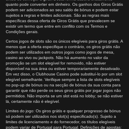
quanto pode converter em dinheiro. Os ganhos dos Giros Grátis
podem ser adicionados ao seu saldo de bónus e podem estar
sujeitos a regras e limites adicionais. São as regras mais
específicas dessa oferta de Giros Grátis que prevalecem se
existir um termo que entre em conflito com os Termos e
Condições gerais.
Certos jogos de slots são os únicos elegíveis para giros grátis. A
menos que a oferta especifique o contrário, os giros grátis não
podem ser utilizados em outros jogos como jogos de mesa,
casino ao vivo ou jackpots. Não há aumento no valor da
promoção se um slot elegível for removido, não estiver
disponível na sua área ou estiver temporariamente desativado.
Em vez disso, o Clubhouse Casino pode substituí-lo por um slot
elegível semelhante. Verifique sempre a lista de slots elegíveis
no pop-up de bónus ou na secção de bónus da sua conta para
garantir que não perde os seus giros grátis por jogar jogos não
permitidos. Não importa se um slot está no lobby; se não estiver
lá, certamente não é elegível.
Limites do jogo: Os giros grátis e qualquer progresso de bónus
só podem ser utilizados nos slot(s) especificado(s). Sujeito a
limites de licenciamento e do fornecedor, os títulos elegíveis
podem variar de Portugal para Portugal. Definições de apostas: