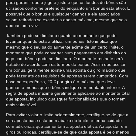
para garantir que o jogo é justo e que os fundos de bónus são
utilizados conforme pretendido enquanto um bónus está ativo. É
possível que o bónus e quaisquer ganhos a ele associados
sejam retirados se exceder a aposta máxima, mesmo que seja
apenas uma vez.
Também pode ser limitado quanto ao montante que pode
levantar quando está a utilizar um bónus. Isto implica que
mesmo que o seu saldo aumente acima de um certo limite, o
montante que pode converter num pagamento em dinheiro do
jogo com bónus pode ser limitado. O montante restante será
tratado de acordo com os termos do bónus. Assim que aceitar
um bónus, geralmente existe uma aposta ou giro máximo que
pode fazer até os requisitos de apostas serem cumpridos. Com
base na experiência, 20 € por giro é o máximo que deve
ganhar, a menos que o bónus indique um montante inferior. A
regra de aposta máxima geralmente aplica-se ao montante total
que aposta, incluindo quaisquer funcionalidades que o tornem
mais vulnerável.
Para evitar violar o limite acidentalmente, certifique-se de que a
sua aposta base está bem abaixo do limite, e tenha cuidado
com adicionais que aumentam a aposta efetiva. Ao apostar em
giros ou rondas, certifique-se de que cada aposta é pelo menos