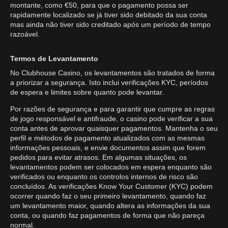
montante, como €50, para que o pagamento possa ser
rapidamente localizado se já tiver sido debitado da sua conta
mas ainda não tiver sido creditado após um período de tempo
razoável.
Termos de Levantamento
No Clubhouse Casino, os levantamentos são tratados de forma
a priorizar a segurança. Isto inclui verificações KYC, períodos
de espera e limites sobre quanto pode levantar.
Por razões de segurança e para garantir que cumpre as regras
de jogo responsável e antifraude, o casino pode verificar a sua
conta antes de aprovar quaisquer pagamentos. Mantenha o seu
perfil e métodos de pagamento atualizados com as mesmas
informações pessoais, e envie documentos assim que forem
pedidos para evitar atrasos. Em algumas situações, os
levantamentos podem ser colocados em espera enquanto são
verificados ou enquanto os controlos internos de risco são
concluídos. As verificações Know Your Customer (KYC) podem
ocorrer quando faz o seu primeiro levantamento, quando faz
um levantamento maior, quando altera as informações da sua
conta, ou quando faz pagamentos de forma que não pareça
normal.