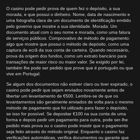
O casino pode pedir prova de quem fez o depósito, a sua
morada, e que possui o dinheiro. Nome, data de nascimento e
uma fotografia clara de um documento de identificação emitido
pelo governo que mostre a sua identidade. Morada: Um
documento atual com o seu nome e morada, como uma fatura
de serviços públicos. Comprovativo de método de pagamento:
algo que mostre que possui o método de depósito, como uma
captura de ecrã da sua conta de carteira. Quando necessário,
prova da origem dos fundos, como um extrato bancário para
transações de maior risco ou maior valor. Se exigido por lei,
também lhe pode ser pedido que prove que é português ou que
vive em Portugal.
Se algum dos documentos não estiver claro ou tiver expirado, o
casino pode pedir que sejam enviados novamente antes de
libertar um levantamento de €500. Lembre-se de que os
levantamentos são geralmente enviados de volta para o mesmo
método de pagamento que foi utilizado para fazer o depósito,
se isso for possível. Se depositar €100 na sua conta de uma
forma e depois pedir um pagamento para outra, pode ser-lhe
pedido mais prova ou o casino pode insistir que o pagamento
seja feito através do método original. Enquanto o casino faz
verificações automáticas, verifica documentos ou garante que