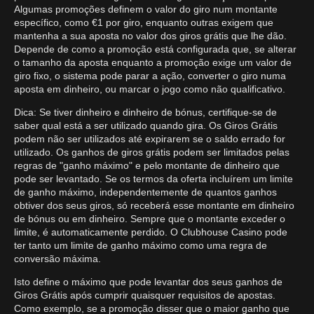
Algumas promoções definem o valor do giro num montante
específico, como €1 por giro, enquanto outras exigem que
mantenha a sua aposta no valor dos giros grátis que lhe dão.
Depende de como a promoção está configurada que, se alterar
o tamanho da aposta enquanto a promoção exige um valor de
giro fixo, o sistema pode parar a ação, converter o giro numa
aposta em dinheiro, ou marcar o jogo como não qualificativo.
Dica: Se tiver dinheiro e dinheiro de bónus, certifique-se de
saber qual está a ser utilizado quando gira. Os Giros Grátis
podem não ser utilizados até expirarem se o saldo errado for
utilizado. Os ganhos de giros grátis podem ser limitados pelas
regras de "ganho máximo" e pelo montante de dinheiro que
pode ser levantado. Se os termos da oferta incluírem um limite
de ganho máximo, independentemente de quantos ganhos
obtiver dos seus giros, só receberá esse montante em dinheiro
de bónus ou em dinheiro. Sempre que o montante exceder o
limite, é automaticamente perdido. O Clubhouse Casino pode
ter tanto um limite de ganho máximo como uma regra de
conversão máxima.
Isto define o máximo que pode levantar dos seus ganhos de
Giros Grátis após cumprir quaisquer requisitos de apostas.
Como exemplo, se a promoção disser que o maior ganho que