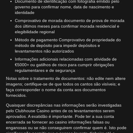
Documento de identificação com fotografia emitido pelo
governo para confirmar nome, data de nascimento e
identidade
Comprovativo de morada documento de prova de morada
dos últimos meses para confirmar morada residencial e
elegibilidade regional
Método de pagamento Comprovativo de propriedade do
método de depósito para impedir depósitos e
levantamentos não autorizados
Informações adicionais relacionadas com atividade de
€5000+ ou gatilhos de risco para cumprir obrigações
regulamentares e de segurança
Notas sobre o tratamento de documentos: não edite nem altere
imagens; certifique-se de que todos os cantos são visíveis; e
faça corresponder o nome da conta aos documentos
fornecidos.
Quaisquer discrepâncias nas informações serão investigadas
pelo Clubhouse Casino antes de os levantamentos serem
aprovados. A exatidão é importante. Pode ter a sua conta
encerrada se fornecer ao casino informações falsas ou
enganosas ou se não conseguirem confirmar quem é. Isto pode