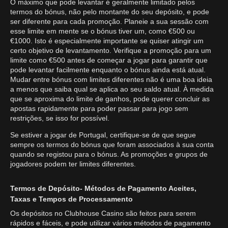
O máximo que pode levantar é geralmente limitado pelos
termos do bónus, não pelo montante do seu depósito, e pode
ser diferente para cada promoção. Planeie a sua sessão com
esse limite em mente se o bónus tiver um, como €500 ou
€1000. Isto é especialmente importante se quiser atingir um
certo objetivo de levantamento. Verifique a promoção para um
limite como €500 antes de começar a jogar para garantir que
pode levantar facilmente enquanto o bónus ainda está atual.
Mudar entre bónus com limites diferentes não é uma boa ideia
a menos que saiba qual se aplica ao seu saldo atual. À medida
que se aproxima do limite de ganhos, pode querer concluir as
apostas rapidamente para poder passar para jogo sem
restrições, se isso for possível.
Se estiver a jogar de Portugal, certifique-se de que segue
sempre os termos do bónus que foram associados à sua conta
quando se registou para o bónus. As promoções e grupos de
jogadores podem ter limites diferentes.
Termos de Depósito- Métodos de Pagamento Aceites,
Taxas e Tempos de Processamento
Os depósitos no Clubhouse Casino são feitos para serem
rápidos e fáceis, e pode utilizar vários métodos de pagamento