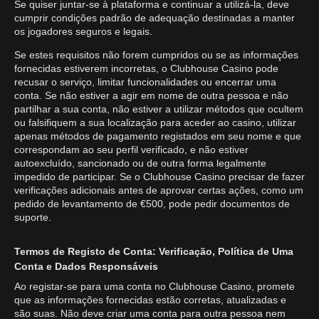
Se quiser juntar-se à plataforma e continuar a utilizá-la, deve
cumprir condições padrão de adequação destinadas a manter
os jogadores seguros e legais.
Se estes requisitos não forem cumpridos ou se as informações
fornecidas estiverem incorretas, o Clubhouse Casino pode
recusar o serviço, limitar funcionalidades ou encerrar uma
conta. Se não estiver a agir em nome de outra pessoa e não
partilhar a sua conta, não estiver a utilizar métodos que ocultem
ou falsifiquem a sua localização para aceder ao casino, utilizar
apenas métodos de pagamento registados em seu nome e que
correspondam ao seu perfil verificado, e não estiver
autoexcluído, sancionado ou de outra forma legalmente
impedido de participar. Se o Clubhouse Casino precisar de fazer
verificações adicionais antes de aprovar certas ações, como um
pedido de levantamento de €500, pode pedir documentos de
suporte.
Termos de Registo de Conta: Verificação, Política de Uma
Conta e Dados Responsáveis
Ao registar-se para uma conta no Clubhouse Casino, promete
que as informações fornecidas estão corretas, atualizadas e
são suas. Não deve criar uma conta para outra pessoa nem