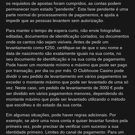
os requisitos de apostas foram cumpridos, as contas podem
permanecer num estado "pendente". Esta fase pendente é uma
parte normal do processamento de pagamentos, e ajuda a
impedir que as pessoas levantem sem autorização.
Para manter o tempo de espera curto, não envie fotografias
editadas, documentos de identificação cortados, ou documentos
onde os cantos não sejam visíveis. Antes de pedir um
levantamento como €250, certifique-se de que o seu nome e
data de nascimento são exatamente iguais na sua conta, no
seu documento de identificação e na sua conta de pagamento.
Pode haver um montante mínimo e máximo que pode ser pago
por transação, por dia ou por mês. O Clubhouse Casino pode
dividir o seu pedido de levantamento em vários pagamentos se
exceder o montante máximo que pode ser levantado de uma só
vez. Neste caso, um pedido de levantamento de 3000 € pode
ser dividido em vários pagamentos menores, dependendo do
montante máximo que pode ser levantado utilizando o método
que escolheu e do estado da sua conta.
Em algumas situações, pode haver regras adicionais. Por
exemplo, se abrir uma nova conta e quiser levantar fundos pela
primeira vez, pode precisar de verificar com sucesso a sua
identidade primeiro. Limites do canal de pagamento: Para um